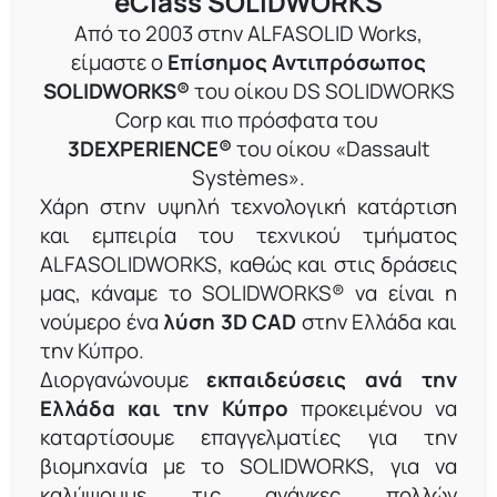
eClass SOLIDWORKS
Από το 2003 στην ALFASOLID Works,
είμαστε ο
Επίσημος Αντιπρόσωπος
SOLIDWORKS®
του οίκου DS SOLIDWORKS
Corp και πιο πρόσφατα του
3DEXPERIENCE®
του οίκου «Dassault
Systèmes».
Χάρη στην υψηλή τεχνολογική κατάρτιση
και εμπειρία του τεχνικού τμήματος
ALFASOLIDWORKS, καθώς και στις δράσεις
μας, κάναμε το SOLIDWORKS® να είναι η
νούμερο ένα
λύση 3D CAD
στην Ελλάδα και
την Κύπρο.
Διοργανώνουμε
εκπαιδεύσεις ανά την
Ελλάδα και την Κύπρο
προκειμένου να
καταρτίσουμε επαγγελματίες για την
βιομηχανία με το SOLIDWORKS, για να
καλύψουμε τις ανάγκες πολλών